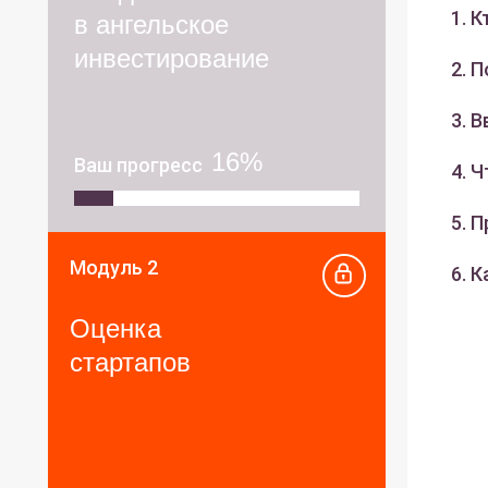
1. 
в ангельское
инвестирование
2. 
3. 
16%
Ваш прогресс
4. 
5. 
Модуль 2
6. 
Оценка
стартапов