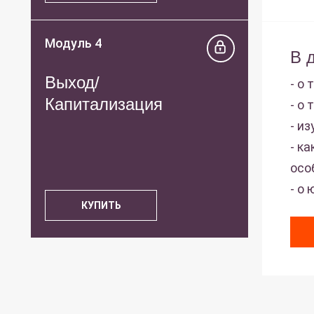
Модуль 4
В 
Выход/
- о
Капитализация
- о
- и
- к
осо
- о
КУПИТЬ