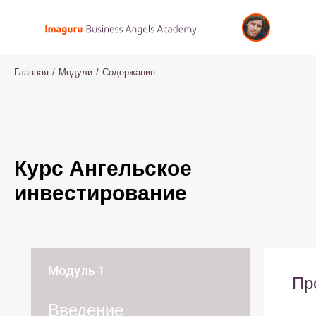
Главная
/
Модули
/
Содержание
Курс Ангельское
инвестирование
Модуль 1
Пр
Введение