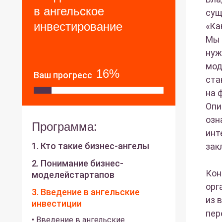
в ангельское
сущ
инвестирование
«Ка
Мы 
нуж
мод
16%
Ваш прогресс
ста
на 
Опи
озн
Программа:
инт
1. Кто такие бизнес-ангелы
зак
2. Понимание бизнес-
Кон
моделейстартапов
орг
3. Введение в ангельские
из 
инвестиции
пер
• Введение в ангельские