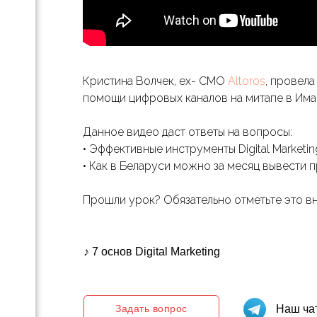
отов
е
.»:
Кристина Волчек, ex- CMO
Altoros
, провел
езы,
помощи цифровых каналов на митапе в Имаг
th-
Данное видео даст ответы на вопросы:
и
• Эффективные инструменты Digital Marketin
• Как в Беларуси можно за месяц вывести 
Прошли урок? Обязательно отметьте это вн
х
♪ 7 основ Digital Marketing
па
ессов
Задать вопрос
Наш чат