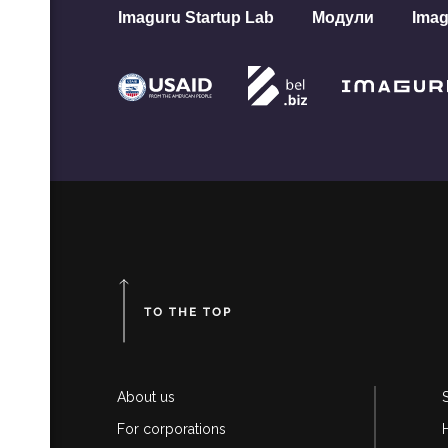
анице
Imaguru Startup Lab
Модули
Imag
знес-
па
ой
 как
ж B2B
ет с
я
About us
For corporations