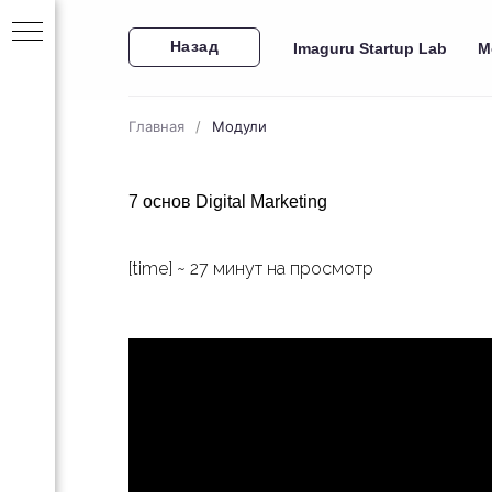
Назад
Imaguru Startup Lab
М
Главная
/
Модули
7 основ Digital Marketing
[time] ~ 27 минут на просмотр
за 30
ейн-