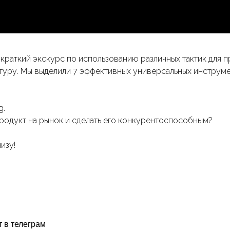
а краткий экскурс по использованию различных тактик для
уру. Мы выделили 7 эффективных универсальных инструмент
g.
продукт на рынок и сделать его конкурентоспособным?
изу!
 в телеграм