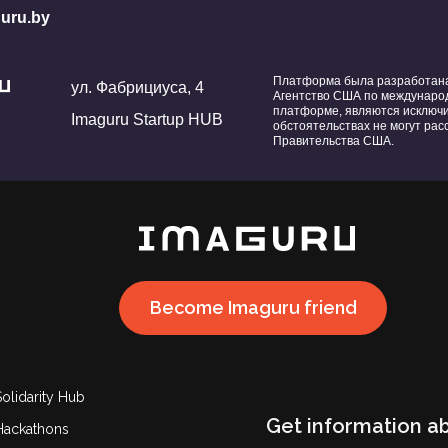
uru.by
Платформа была разработана 
ул. Фабрициуса, 4
Агентство США по международ
платформе, являются исключ
Imaguru Startup HUB
обстоятельствах не могут ра
Правительства США.
Become Imaguru friend
Solidarity Hub
Get information a
Hackathons