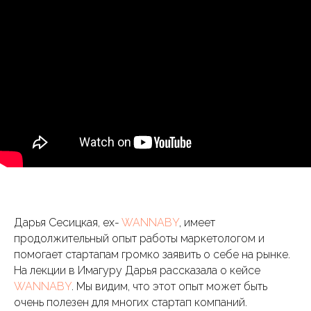
Дарья Сесицкая, ex-
WANNABY
, имеет
продолжительный опыт работы маркетологом и
помогает стартапам громко заявить о себе на рынке.
На лекции в Имагуру Дарья рассказала о кейсе
WANNABY
. Мы видим, что этот опыт может быть
очень полезен для многих стартап компаний.