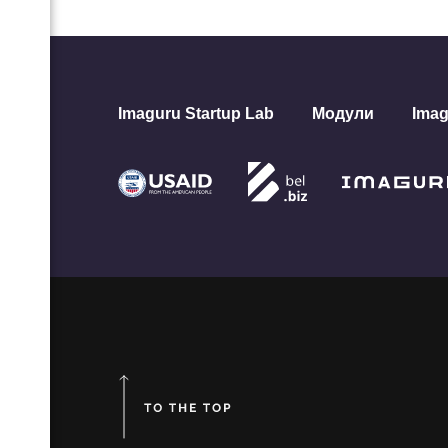
анице
знес-
па
Imaguru Startup Lab
Модули
Imag
ой
 как
ж B2B
ет с
я