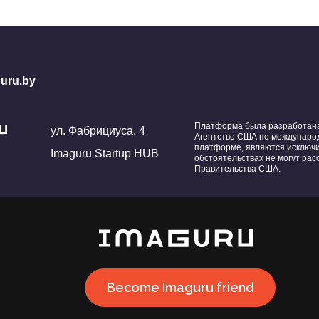
uru.by
Платформа была разработана 
ул. Фабрициуса, 4
Агентство США по международ
платформе, являются исключ
Imaguru Startup HUB
обстоятельствах не могут ра
Правительства США.
Become Imaguru friend