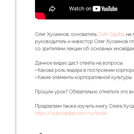
отов
е
.»:
Олег Хусаенов, основатель
Zubr Capital
, на
езы,
руководитель и инвестор Олег Хусаенов гл
th-
со зрителями лекции об основных инсайда
и
Данное видео даст ответы на вопросы:
• Какова роль лидера в построении корпор
• Какие элементы корпоративной культуры:
Прошли урок? Обязательно отметьте это вн
х
Предлагаем также изучить книгу Олега Хус
па
https://zubrcapital.com/ru/book
ессов