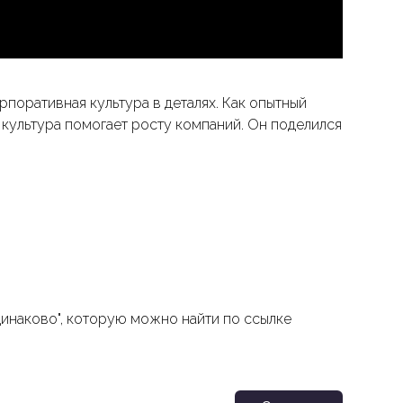
орпоративная культура в деталях. Как опытный
 культура помогает росту компаний. Он поделился
динаково", которую можно найти по ссылке