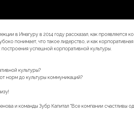
 лекции в Имагуру в 2014 году рассказал, как проявляется к
убоко понимает, что такое лидерство, и как корпоративная
х построения успешной корпоративной культуры.
ативной культуры?
 от норм до культуры коммуникаций?
изу!
аенова и команды Зубр Капитал "Все компании счастливы о