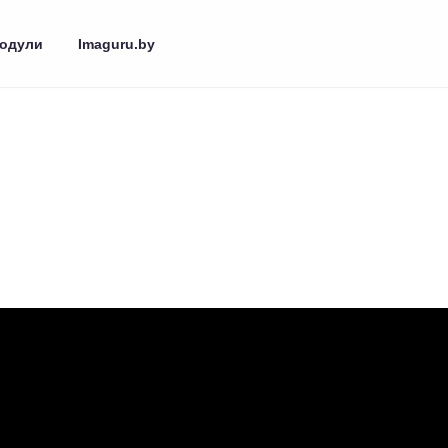
одули
Imaguru.by