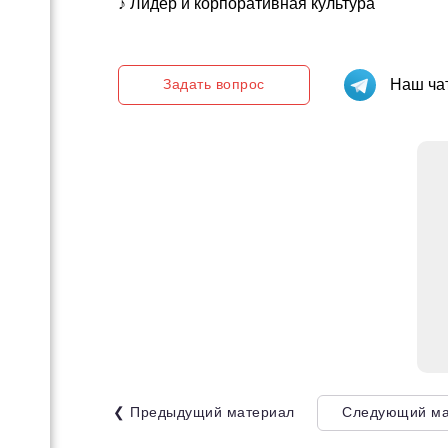
 для
♪ Лидер и корпоративная культура
енных
еру:
ых
Задать вопрос
Наш чат
воего
и
с-
и
ть.
❮ Предыдущий материал
Следующий ма
ас»
для