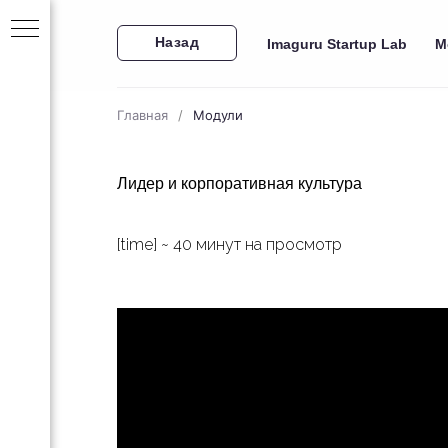
Назад
Imaguru Startup Lab
М
Главная
/
Модули
Лидер и корпоративная культура
[time] ~ 40 минут на просмотр
за 30
ейн-