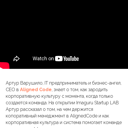
Артур Варушило, IT предприниматель и бизнес-ангел,
CEO в
Aligned Code
, знает о том, как зародить
корпоративную культуру с момента, когда только
создается команда. На открытии Imaguru Startup LAB
Артур рассказал о том, на чем держится
копоративный менеджмент в AlignedCode и как
корпоративная культура и система помогает команде