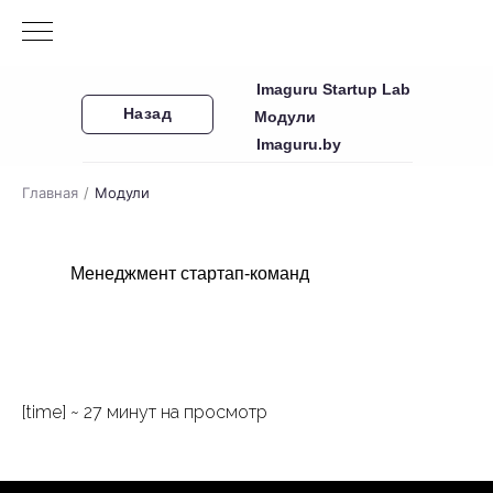
Imaguru Startup Lab
Назад
Модули
Imaguru.by
Главная
/
Модули
Менеджмент стартап-команд
[time] ~ 27 минут на просмотр