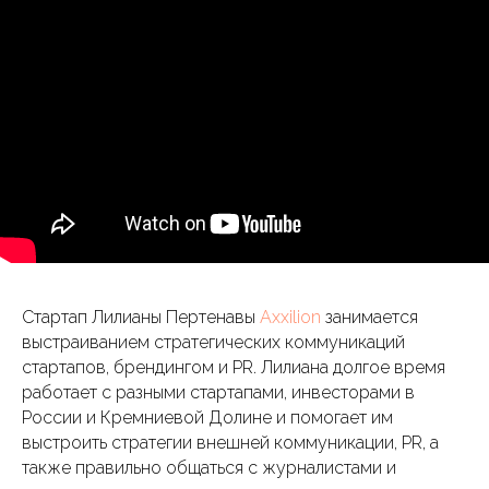
Стартап Лилианы Пертенавы
Axxilion
занимается
выстраиванием стратегических коммуникаций
стартапов, брендингом и PR. Лилиана долгое время
работает с разными стартапами, инвесторами в
России и Кремниевой Долине и помогает им
выстроить стратегии внешней коммуникации, PR, а
также правильно общаться с журналистами и