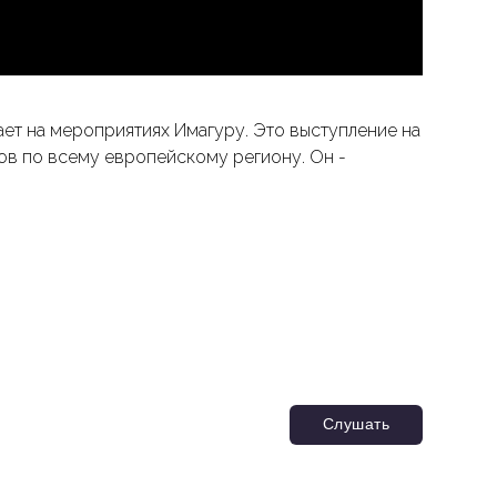
упает на мероприятиях Имагуру. Это выступление на
ов по всему европейскому региону. Он -
Слушать