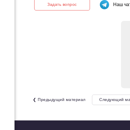
Задать вопрос
Наш чат
ов
енных
 как
го
❮ Предыдущий материал
Следующий ма