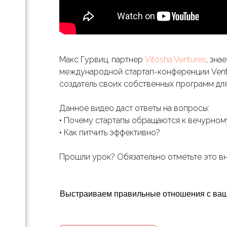
.
е
Макс Гурвиц, партнер
Vitosha Ventures
, зна
международной стартап-конференции Ventur
как
создатель своих собственных программ для
Данное видео даст ответы на вопросы:
• Почему стартапы обращаются к вечурном
• Как питчить эффективно?
Прошли урок? Обязательно отметьте это вн
Выстраиваем правильные отношения с ва