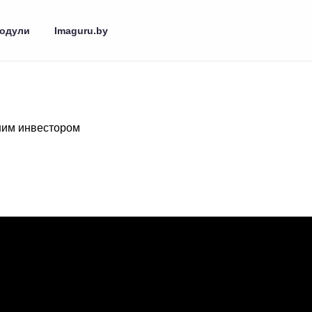
одули
Imaguru.by
шим инвестором