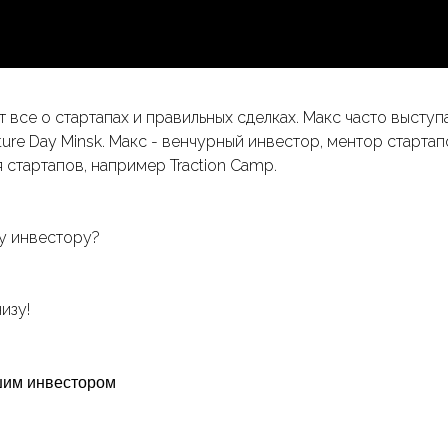
ет все о стартапах и правильных сделках. Макс часто выст
e Day Minsk. Макс - венчурный инвестор, ментор стартап
 стартапов, например Traction Camp.
у инвестору?
изу!
шим инвестором