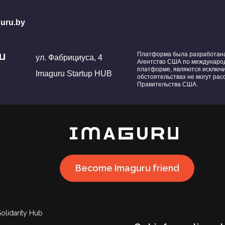
uru.by
Платформа была разработана 
ул. Фабрициуса, 4
Агентство США по международ
платформе, являются исключ
Imaguru Startup HUB
обстоятельствах не могут ра
Правительства США.
Become Imaguru friend
Solidarity Hub