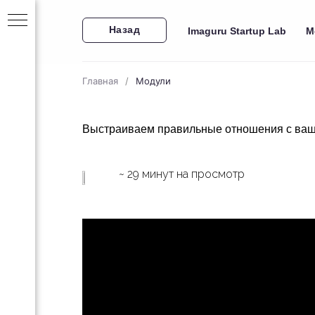
Назад
Imaguru Startup Lab
М
Главная
/
Модули
Выстраиваем правильные отношения с ва
ский
~ 29 минут на просмотр
0
три
-