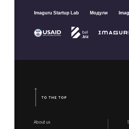
и
Imaguru Startup Lab
Модули
Imag
ас»
ля
анице
с-
па
ой
 его
About us