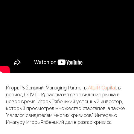
Игорь Рябенький, Managing Partner в
AltaIR Capital,
в
период COVID-19 рассказал свое видение рынка в
новое время. Игорь Рябенький успешный инвестор,
который просмотрел множество стартапов, а также
"являлся свидетелем многих кризисов". Интервью
Имагуру Игорь Рябенький дал в разгар кризиса.