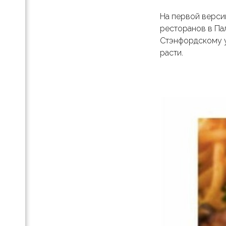
отов
На первой верси
е
ресторанов в Пал
Стэнфордскому ун
.»:
расти.
езы,
th-
и
х
па
ессов