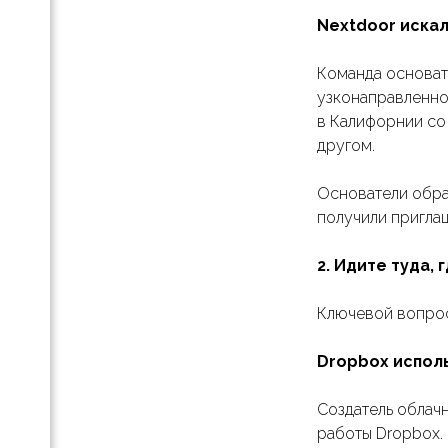
Nextdoor иска
и для
Pro
Команда основате
узконаправленно
в Калифорнии со
 с
aDoc
другом.
unt:
ь все
Основатели обра
ти
получили пригла
апа и
2. Идите туда,
тап-
Ключевой вопрос:
ля
Dropbox испол
Создатель облач
работы Dropbox. 