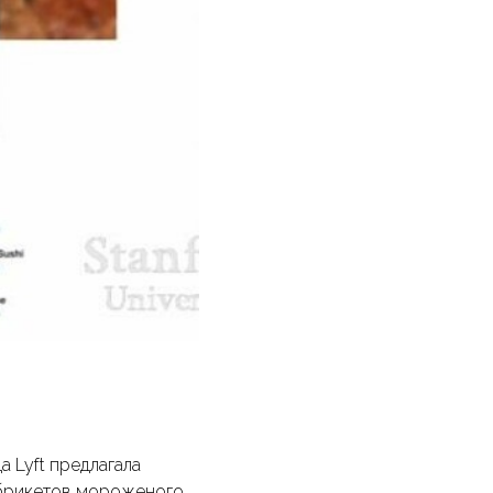
а Lyft предлагала
 брикетов мороженого