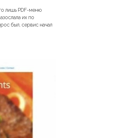
его лишь PDF-меню
азослала их по
прос был, сервис начал