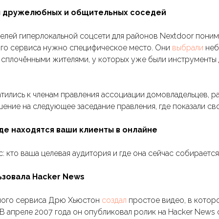
л дружелюбных и общительных соседей
лей гиперлокальной соцсети для районов Nextdoor понимал
го сервиса нужно специфическое место. Они
выбрали
неб
 сплочёнными жителями, у которых уже были инструменты 
тились к членам правления ассоциации домовладельцев, ра
шение на следующее заседание правления, где показали св
 где находятся ваши клиенты в онлайне
 кто ваша целевая аудитория и где она сейчас собирается
ьзовала Hacker News
ного сервиса Дрю Хьюстон
создал
простое видео, в котор
В апреле 2007 года он опубликовал ролик на Hacker News