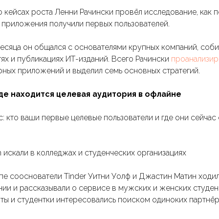
о кейсах роста Ленни Рачински провёл исследование, как 
 приложения получили первых пользователей.
есяца он общался с основателями крупных компаний, соб
ях и публикациях ИТ-изданий. Всего Рачински
проанализир
рных приложений и выделил семь основных стратегий.
 где находится целевая аудитория в офлайне
: кто ваши первые целевые пользователи и где они сейчас
h искали в колледжах и студенческих организациях
апе сооснователи Tinder Уитни Уолф и Джастин Матин ходи
и и рассказывали о сервисе в мужских и женских студен
ты и студентки интересовались поиском одиноких партнёр