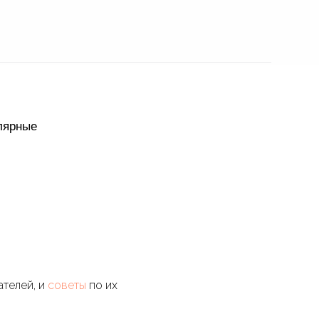
улярные
ателей, и
советы
по их