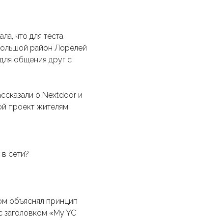
а, что для теста
ольшой район Лорелей
для общения друг с
ссказали о Nextdoor и
ой проект жителям.
 в сети?
ом объяснял принцип
 с заголовком «My YC