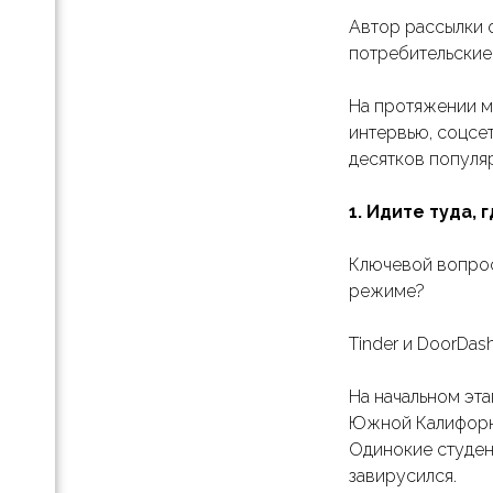
Автор рассылки 
ление
потребительские
 кто
На протяжении м
интервью, соцсет
а
десятков популя
1. Идите туда,
а в
нок …
Ключевой вопрос
режиме?
Tinder и DoorDas
На начальном эт
Южной Калифорни
Одинокие студен
завирусился.
сте.