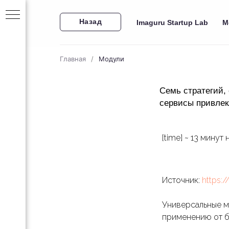
Назад
Imaguru Startup Lab
М
Главная
/
Модули
Семь стратегий, 
сервисы привлек
[time] ~ 13 минут 
за 30
Источник:
https:/
ейн-
Универсальные ме
применению от бы