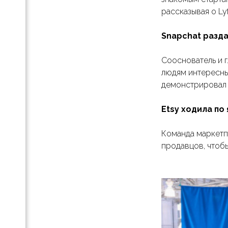
анице
рассказывая о Lyf
знес-
па
Snapchat разда
ой
Сооснователь и 
людям интересны
 как
демонстрировал 
Etsy ходила по
Команда маркетп
продавцов, чтобы
ж B2B
ет с
я