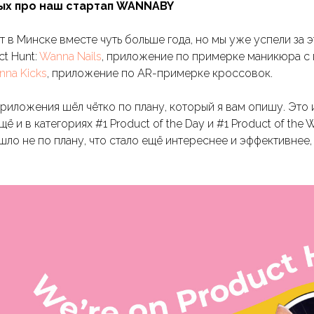
ых про наш стартап WANNABY
 в Минске вместе чуть больше года, но мы уже успели за 
ct Hunt:
Wanna Nails
, приложение по примерке маникюра 
nna Kicks
, приложение по AR-примерке кроссовок.
риложения шёл чётко по плану, который я вам опишу. Это 
ё и в категориях #1 Product of the Day и #1 Product of the
ло не по плану, что стало ещё интереснее и эффективнее,