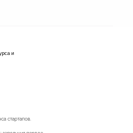
урса и
са стартапов.