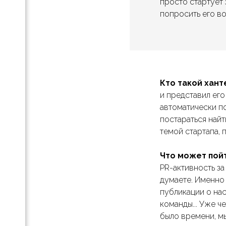
просто стартует 
попросить его во
и для
Pro
 с
aDoc
Кто такой хант
unt:
ь все
и представил его
ти
автоматически п
апа и
постараться найт
темой стартапа, 
тап-
Что может пойт
PR-активность за
ля
думаете. Именно
публикации о нас
команды... Уже ч
было времени, мы