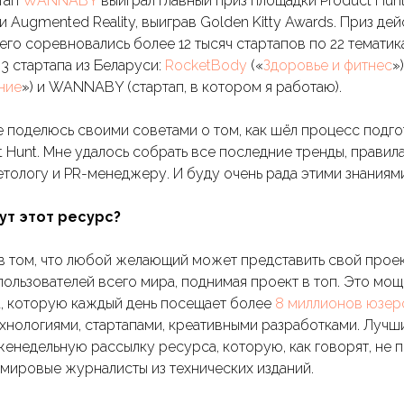
ртап
WANNABY
выиграл главный приз площадки Product Hunt
и Augmented Reality, выиграв Golden Kitty Awards. Приз де
его соревновались более 12 тысяч стартапов по 22 тематик
 3 стартапа из Беларуси:
RocketBody
(«
Здоровье и фитнес
»
ние
») и WANNABY (стартап, в котором я работаю).
е поделюсь своими советами о том, как шёл процесс подго
t Hunt. Мне удалось собрать все последние тренды, правила
тологу и PR-менеджеру. И буду очень рада этими знаниями
ут этот ресурс?
 в том, что любой желающий может представить свой проек
пользователей всего мира, поднимая проект в топ. Это мо
а, которую каждый день посещает более
8 миллионов юзер
хнологиями, стартапами, креативными разработками. Лучш
енедельную рассылку ресурса, которую, как говорят, не
y и мировые журналисты из технических изданий.