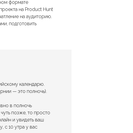
йном формате
проекта на Product Hunt
ечатление на аудиторию.
ами, подготовить
ийскому календарю.
рнии — это полночь).
овно в полночь
 чуть позже, то просто
нлайн и увидеть ваш
, с 10 утра у вас