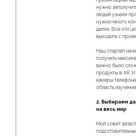
анице
нужно заполучит
знес-
людей узнали про
па
нужно много комм
далее. Все эти ц
ой
выходить с прое
 как
Наш стартап начи
получить максим
важно было слож
продукты в AR. 
камеры телефона 
область изучения
ж B2B
2. Выбираем да
ет с
на весь мир
я
Мой совет запас
подготовительные