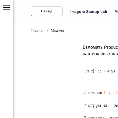
Назад
Imaguru Startup Lab
М
Главная
/
Модули
Взломать Product
найти клёвых кл
[time] ~ 10 минут
за 30
Источник:
https:
ейн-
Инструкция — как