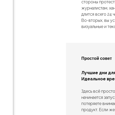
стороны протест
к
а
журналистам, хан
длится всего 24 
Во-вторых, вы ус
визуальные и тек
Простой совет
Лучшие дни дл
Идеальное вре
ting
Здесь всё просто
g
начинается запус
ting
потеряете вниман
продукт. Если же