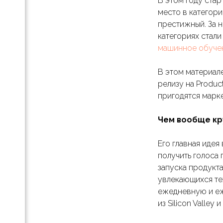
В этом году ста
место в категори
ление
престижный. За н
 кто
категориях стали
машинное обуче
а
В этом материал
релизу на Produc
пригодятся марке
а в
нок …
Чем вообще кр
Его главная идея
получить голоса 
запуска продукт
увлекающихся те
ежедневную и еж
из Silicon Valle
сте.