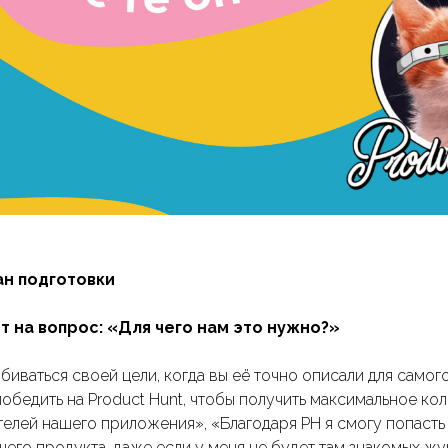
ан подготовки
ет на вопрос: «Для чего нам это нужно?»
биваться своей цели, когда вы её точно описали для самого
обедить на Product Hunt, чтобы получить максимальное ко
телей нашего приложения», «Благодаря PH я смогу попасть
его продукта, даже если у меня не будет там знакомых ж