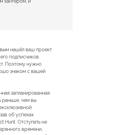
м хантером, и
рвым нашёл ваш проект
з его подписчиков
кт. Поэтому нужно
рошо знаком с вашей
енная запланированная
ь раньше, чем вы
 эксклюзивной
зав об успехах
ct Hunt. Отступать не
терянного времени,