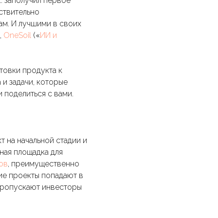
: заполучил первое
йствительно
ам. И лучшими в своих
),
OneSoil
(«
ИИ и
товки продукта к
 и задачи, которые
 поделиться с вами.
т на начальной стадии и
щная площадка для
ов
, преимущественно
ие проекты попадают в
 пропускают инвесторы