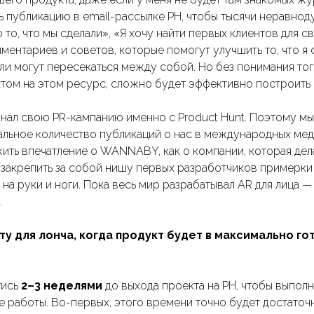
ь публикацию в email-рассылке PH, чтобы тысячи неравнод
 то, что мы сделали», «Я хочу найти первых клиентов для с
ентариев и советов, которые помогут улучшить то, что я с
ели могут пересекаться между собой. Но без понимания того
ктом на этом ресурс, сложно будет эффективно построить 
нал свою PR-кампанию именно с Product Hunt. Поэтому мы 
альное количество публикаций о нас в международных меди
ить впечатление о WANNABY, как о компании, которая дел
И закрепить за собой нишу первых разработчиков примерк
на руки и ноги. Пока весь мир разрабатывал AR для лица 
.
ту для лонча, когда продукт будет в максимально го
тись
2–3 неделями
до выхода проекта на PH, чтобы выполн
 работы. Во-первых, этого времени точно будет достаточн