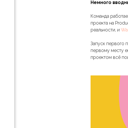
Немного вводн
отов
е
Команда работает
проекта на Produ
.»:
реальности, и
Wa
езы,
Запуск первого п
th-
первому месту ещ
проектом всё пош
и
х
па
ессов