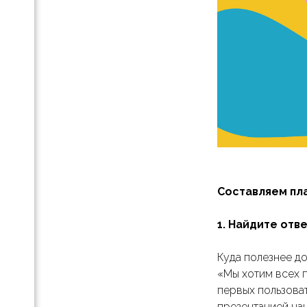
 для
енных
еру:
ых
воего
Составляем пл
и
с-
1. Найдите отв
и
Куда полезнее до
ть.
«Мы хотим всех п
ас»
первых пользова
для
презентацией наш