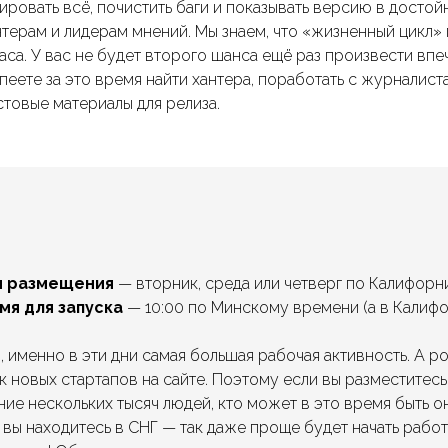
ировать всё, почистить баги и показывать версию в досто
терам и лидерам мнений. Мы знаем, что «жизненный цикл» 
часа. У вас не будет второго шанса ещё раз произвести вп
пеете за это время найти хантера, поработать с журналист
стовые материалы для релиза.
я размещения
— вторник, среда или четверг по Калифорн
мя для запуска
— 10:00 по Минскому времени (а в Калифо
, именно в эти дни самая большая рабочая активность. А р
к новых стартапов на сайте. Поэтому если вы разместитесь
ие нескольких тысяч людей, кто может в это время быть о
 вы находитесь в СНГ — так даже проще будет начать работу