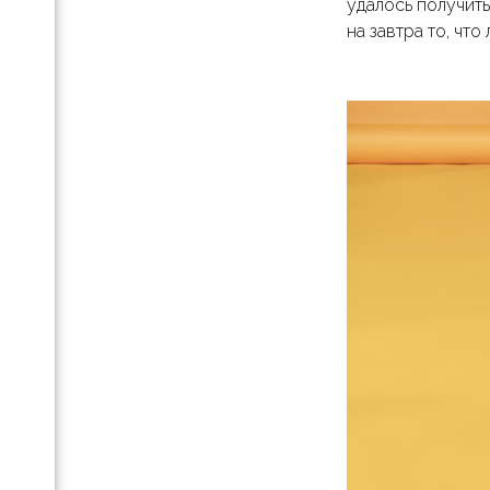
удалось получить
на завтра то, чт
ная
ап-
-
па -
ра
та
ную
лого
тап
тив