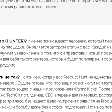
запуск! Об этом очень важно заранее договориться с ваши
 время разместить ваш проект.
ер (HUNTER)?
Именно так называют человека, который пе
 на площадке. Он является автором статьи о вас. Каждый и
олучает уведомление о том, что он представил новый прое
и для себя такого хантера, который будет популярен, и хо
продукта.
и не так?
Например, когда у вас Product Hunt не единств
 неделю... Будьте готовы, что про ваш проект могут написат
 так произошло с нашим приложением Wanna Kicks. После
 на TechCrunch, где наш CEO впервые дал интервью, расска
ерез три часа, без нашего ведома, проект появился на Produ
 начали борьбу даже без особой подготовки. Но из-за по