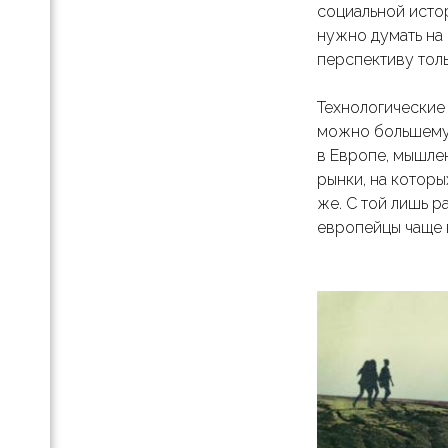
социальной истор
.
нужно думать на 
перспективу тол
е
Технологические 
можно большему 
как
в Европе, мышле
рынки, на которы
же. С той лишь р
европейцы чаще 