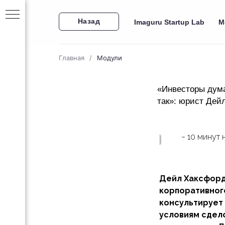
Назад
Imaguru Startup Lab
М
Главная
/
Модули
«Инвесторы думаю
так»: юрист Дейл
ский
~ 10 минут 
0
три
Дейл Хаксфорд
корпоративного
-
консультирует
условиям сдел