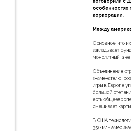
поговорили с 
особенностях 
тапа
корпорации.
Между америка
Основное, что их
dmap
и
закладывает фун
ние
монолитный, а е
тесь
Объединение стра
знаменателю, соз
игры в Европе уп
тапа
большой степени 
есть общеевропей
смешивает карты
В США технологич
350 млн америка
кта