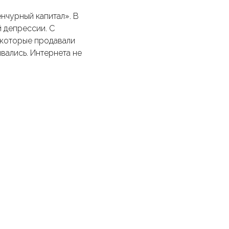
енчурный капитал». В
й депрессии. С
 которые продавали
вались. Интернета не