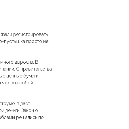
бязали регистрировать
ию-пустышка просто не
амного выросла. В
пании. С правительства
ые ценные бумаги.
и что она собой
струмент даёт
и деньги. Закон о
облемы решались по