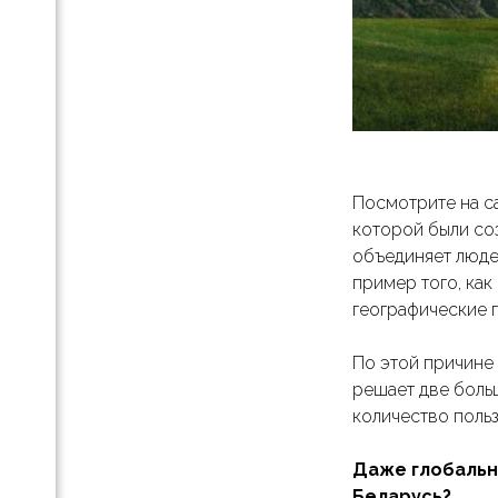
ов
енных
 как
Посмотрите на с
которой были со
объединяет людей
пример того, как
географические 
го
По этой причине 
решает две боль
количество поль
Даже глобальны
Беларусь?