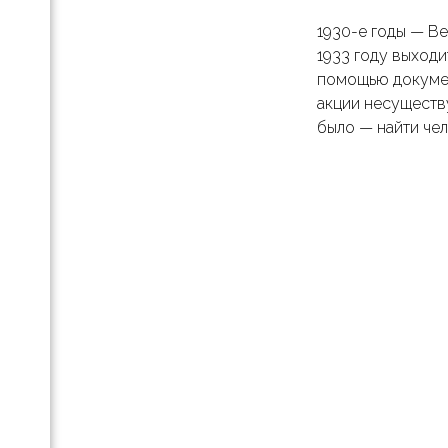
2B
1930-е годы — Ве
1933 году выходи
с
помощью докумен
акции несуществу
n-
было — найти че
VSN
а
ой
 по
ться
екшн
g