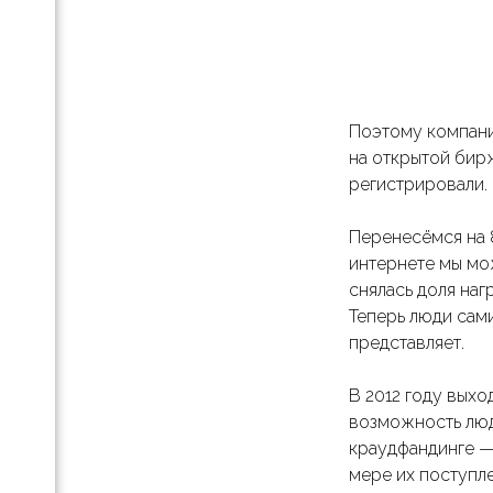
ля
Поэтому компании
на открытой бир
регистрировали.
анду
Перенесёмся на 
интернете мы мо
снялась доля на
Теперь люди сами
представляет.
В 2012 году выхо
возможность людя
-
краудфандинге —
мере их поступле