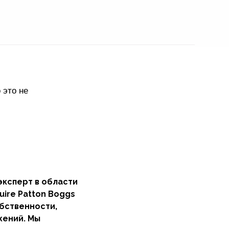
 это не
эксперт в области
ire Patton Boggs
бственности,
жений. Мы