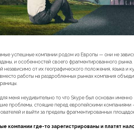
амые успешные компании родом из Европы — они не зависят
зданы, и особенностей своего фрагментированного рынка.
 независимо от их географического положения, языка и ку
 вместо работы на раздробленных рынках компания объедин
границы.
для меня неудивительно то что Skype был основан именно 
шие проблемы, стоящие перед европейскими компаниями 
зователей и выйти за пределы фрагментированных площадок
е компании где-то зарегистрированы и платят налог