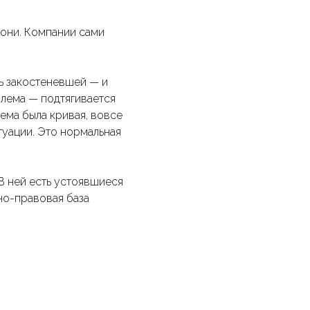
 они. Компании сами
ь закостеневшей — и
блема — подтягивается
тема была кривая, вовсе
туации. Это нормальная
В ней есть устоявшиеся
но-правовая база