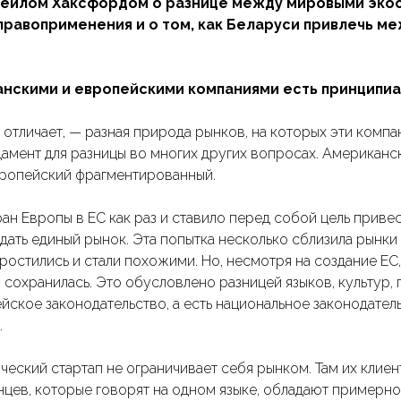
Дейлом Хаксфордом о разнице между мировыми эко
правоприменения и о том, как Беларуси привлечь 
нскими и европейскими компаниями есть принципиа
 отличает, — разная природа рынков, на которых эти комп
дамент для разницы во многих других вопросах. Американс
вропейский фрагментированный.
н Европы в ЕС как раз и ставило перед собой цель приве
дать единый рынок. Эта попытка несколько сблизила рынки
ростились и стали похожими. Но, несмотря на создание ЕС
сохранилась. Это обусловлено разницей языков, культур, 
ское законодательство, а есть национальное законодатель
.
еский стартап не ограничивает себя рынком. Там их клиент
нцев, которые говорят на одном языке, обладают примерн