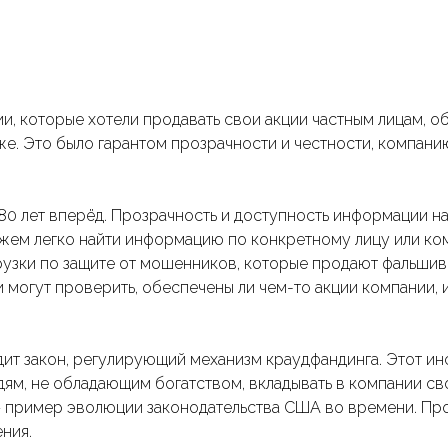
, которые хотели продавать свои акции частным лицам, о
же. Это было гарантом прозрачности и честности, компан
80 лет вперёд. Прозрачность и доступность информации н
жем легко найти информацию по конкретному лицу или ком
грузки по защите от мошенников, которые продают фальшив
 могут проверить, обеспечены ли чем-то акции компании, 
дит закон, регулирующий механизм краудфандинга. Этот ин
м, не обладающим богатством, вкладывать в компании сво
 пример эволюции законодательства США во времени. Пр
ния.