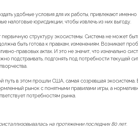
здать удобные условия для их работы, привлекают именно
ые налоговые юрисдикции, чтобы извлечь из них выгоду.
т первичную структуру экосистемы. Система не может быт
 должна быть готова к правкам, изменениям. Возникает про
ивно-правовых актах. И это не значит, что изначально сис
ужно подстраивать, подгонять под потребности текущей си
творчества.
ой путь в этом прошли США, самая созревшая экосистема. 
рмленный рынок с понятными правилами игры, а норматив
тветствует потребностям рынка.
ристаллизовывалась на протяжении последних 80 лет.