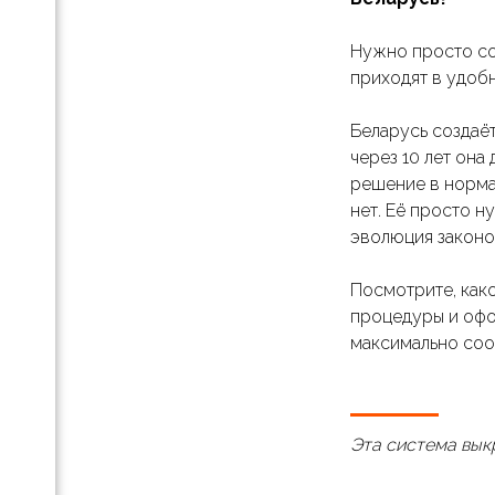
и
Нужно просто со
приходят в удобн
ас»
Беларусь создаё
ля
через 10 лет она
анице
решение в нормат
с-
нет. Её просто н
па
эволюция законо
ой
Посмотрите, как
процедуры и офо
 его
максимально соо
Эта система вык