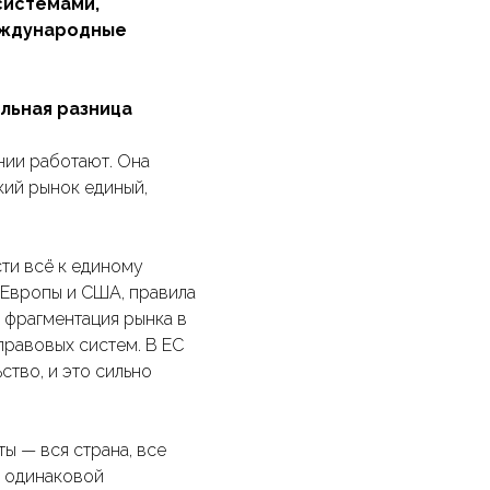
системами,
международные
льная разница
ании работают. Она
кий рынок единый,
сти всё к единому
 Европы и США, правила
, фрагментация рынка в
правовых систем. В ЕС
ство, и это сильно
ы — вся страна, все
о одинаковой