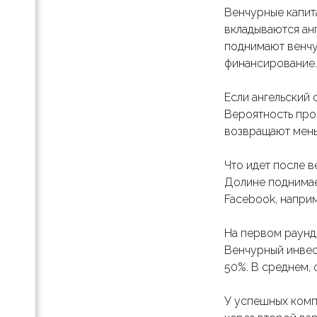
Венчурные капит
вых
вкладываются ан
поднимают венчу
ля
х
финансирование.
Если ангельский 
е
Вероятность пров
возвращают мень
Что идет после 
Долине поднимае
Facebook, наприм
На первом раунд
Венчурный инвес
50%. В среднем,
У успешных комп
ого