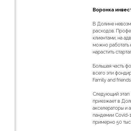
ить
Воронка инвес
о
В Долине невозм
расходов. Профе
клиентами, на ад
можно работать н
вых
нарастить старта
Большая часть ф
всего эти фондир
Family and frien
на
Следующий этап 
приезжает в Дол
ов
 14
акселераторы и 
пандемии Covid-
примерно 50 тыс.