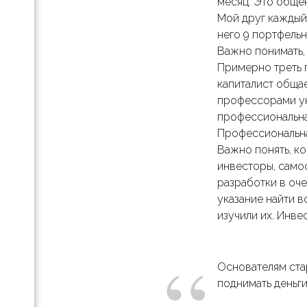
месяц. Это общен
Мой друг каждый
и
него 9 портфельн
Важно понимать, 
Примерно треть 
in
капиталист общае
профессорами ун
профессиональная
Профессиональная
Важно понять, к
инвесторы, само
разработки в оче
т.
указание найти в
изучили их. Инве
“
оте
Основателям стар
поднимать деньги
йте