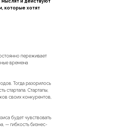
к мыслят и действуют
, которые хотят
постоянно переживает
исные времена
одов. Тогда разорилось
ть стартапа. Стартапы,
иков своих конкурентов,
изиса будет чувствовать
а, — гибкость бизнес-