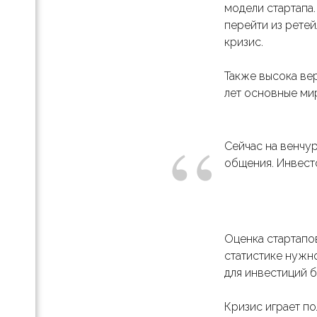
модели стартапа.
перейти из ретей
кризис.
ь
езы
Также высока вер
лет основные мир
“
gn
Сейчас на венчу
общения. Инвест
е
я
..»:
Оценка стартапов
с-
статистике нужн
для инвестиций б
Кризис играет по