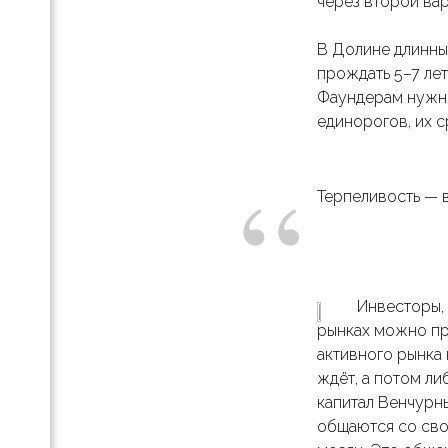
через второй ва
лон
а
В Долине длинны
прождать 5–7 лет
Фаундерам нужно 
ь
единорогов, их с
an
“
ой
Терпеливость — 
 и
и
Инвесторы, 
рынках можно про
ать
активного рынка 
ждёт, а потом ли
даж
капитал Венчурн
общаются со сво