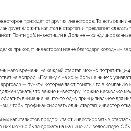
весторов приходят от других инвесторов. То есть один и
планирует вложить капитал в стартап, и предлагает сделать 
дикат. Почти 90% инвестиций в Долине — синдицированные
сделка приходит инвесторам извне благодаря холодным зв
ень мало времени, на каждый стартап можно потратить 3–4
ответ на вопрос: «Почему я не хочу больше ничего узнават
law approach — пункты, которые дают понять, что в компанию
должен узнать, что важно инвестору. Можно несколько мес
 обратить внимание на что-то одно принципиальное для инв
нем, чтобы профинансировать один стартап, инвестор отка
рных капиталистов предпочитают инвестировать в стартапы
о них можно было доехать на машине или велосипеде. Об