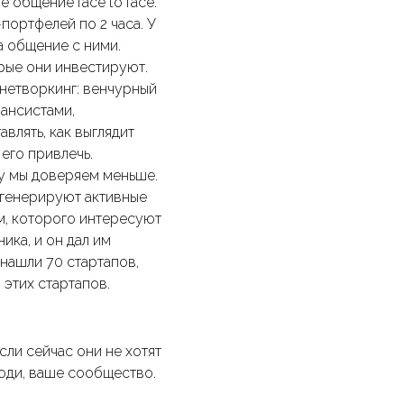
 общение face to face.
ортфелей по 2 часа. У
а общение с ними.
орые они инвестируют.
нетворкинг: венчурный
нансистами,
лять, как выглядит
его привлечь.
ому мы доверяем меньше.
 генерируют активные
м, которого интересуют
ика, и он дал им
 нашли 70 стартапов,
 этих стартапов.
сли сейчас они не хотят
люди, ваше сообщество.