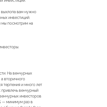
ых инвестиций.
о выхлопа вам нужно
рных инвестиций.
и мы посмотрим на
инвесторы.
сти. На венчурных
, а вторичного
я терпения и много лет
ак привлечь венчурный
 венчурных инвесторов
% — минимум раз в