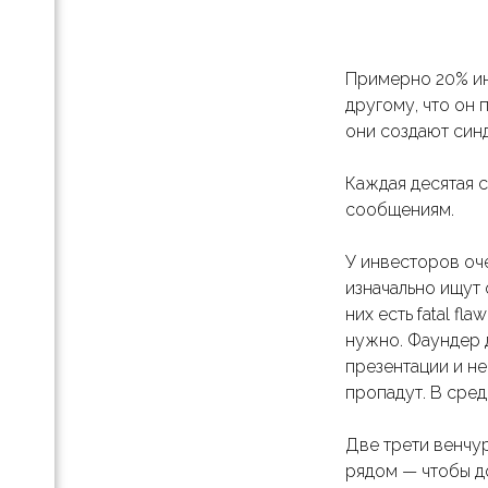
Примерно 20% ин
другому, что он 
они создают син
Каждая десятая 
сообщениям.
У инвесторов оч
изначально ищут 
них есть fatal f
ич"?
нужно. Фаундер 
ичи
презентации и не
пропадут. В сред
Две трети венчу
рядом — чтобы д