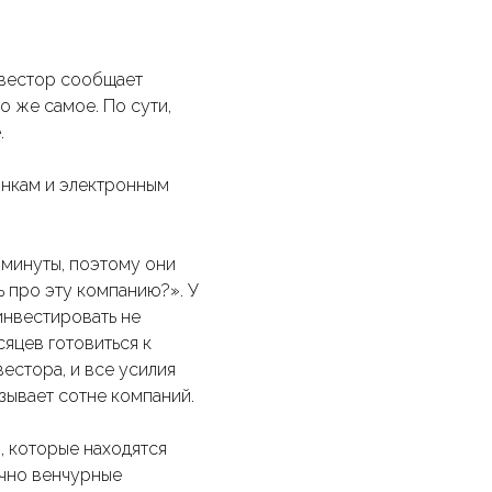
нвестор сообщает
то же самое. По сути,
.
онкам и электронным
 минуты, поэтому они
ь про эту компанию?». У
 инвестировать не
яцев готовиться к
естора, и все усилия
зывает сотне компаний.
, которые находятся
ычно венчурные