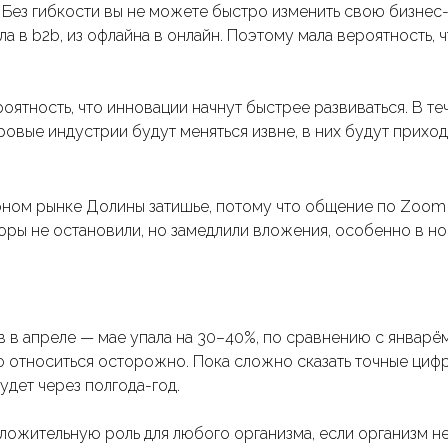
 Без гибкости вы не можете быстро изменить свою бизнес
ла в b2b, из офлайна в онлайн. Поэтому мала вероятность, 
оятность, что инновации начнут быстрее развиваться. В т
овые индустрии будут меняться извне, в них будут приход
рном рынке Долины затишье, потому что общение по Zoom 
оры не остановили, но замедлили вложения, особенно в но
 в апреле — мае упала на 30–40%, по сравнению с январём
о относиться осторожно. Пока сложно сказать точные циф
удет через полгода-год.
ложительную роль для любого организма, если организм не