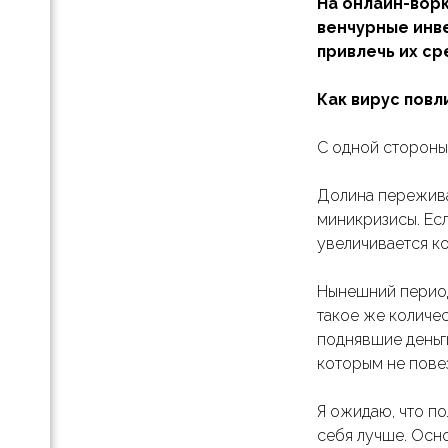
На онлайн-ворк
венчурные инве
привлечь их ср
а
Как вирус повл
йн-
С одной стороны,
х,
Долина пережива
миникризисы. Есл
те
увеличивается к
план
Нынешний период 
такое же количес
поднявшие деньги
те,
которым не повез
к …
а
Я ожидаю, что по
себя лучше. Осно