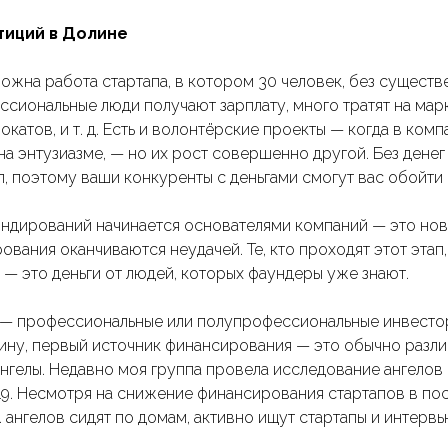
тиций в Долине
ожна работа стартапа, в котором 30 человек, без сущест
ссиональные люди получают зарплату, много тратят на мар
вокатов, и т. д. Есть и волонтёрские проекты — когда в ком
а энтузиазме, — но их рост совершенно другой. Без дене
п, поэтому ваши конкуренты с деньгами смогут вас обойти
ондирований начинается основателями компаний — это нов
ования оканчиваются неудачей. Те, кто проходят этот эта
ds — это деньги от людей, которых фаундеры уже знают.
— профессиональные или полупрофессиональные инвесторы
ину, первый источник финансирования — это обычно разли
ангелы. Недавно моя группа провела исследование ангелов
19. Несмотря на снижение финансирования стартапов в пос
 ангелов сидят по домам, активно ищут стартапы и интер