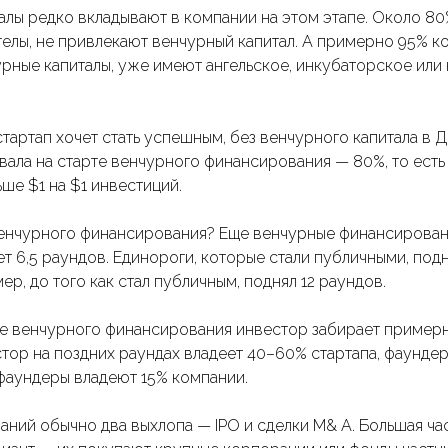
алы редко вкладывают в компании на этом этапе. Около 80
гелы, не привлекают венчурный капитал. А примерно 95% к
рные капиталы, уже имеют ангельское, инкубаторское или
стартап хочет стать успешным, без венчурного капитала в 
ала на старте венчурного финансирования — 80%, то есть 
ше $1 на $1 инвестиций.
венчурного финансирования? Еще венчурные финансирован
т 6,5 раундов. Единороги, которые стали публичными, под
ер, до того как стал публичным, поднял 12 раундов.
е венчурного финансирования инвестор забирает примерн
тор на поздних раундах владеет 40–60% стартапа, фаунде
 фаундеры владеют 15% компании.
аний обычно два выхлопа — IPO и сделки M& A. Большая ча