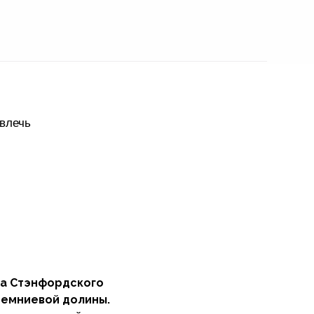
ивлечь
са Стэнфордского
ремниевой долины.