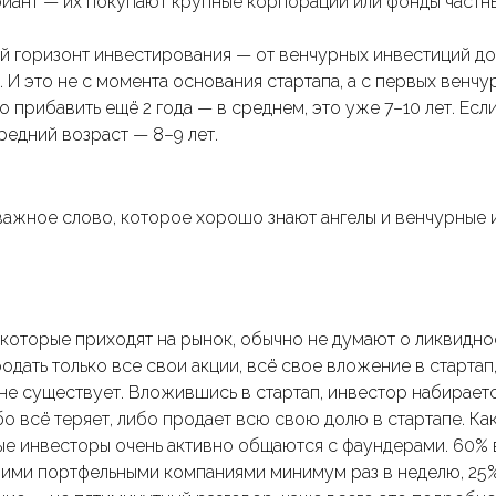
риант — их покупают крупные корпорации или фонды частн
й горизонт инвестирования — от венчурных инвестиций д
. И это не с момента основания стартапа, а с первых венчу
прибавить ещё 2 года — в среднем, это уже 7–10 лет. Есл
редний возраст — 8–9 лет.
важное слово, которое хорошо знают ангелы и венчурные 
которые приходят на рынок, обычно не думают о ликвидно
дать только все свои акции, всё свое вложение в стартап
не существует. Вложившись в стартап, инвестор набираетс
бо всё теряет, либо продает всю свою долю в стартапе. К
ые инвесторы очень активно общаются с фаундерами. 60%
ими портфельными компаниями минимум раз в неделю, 25