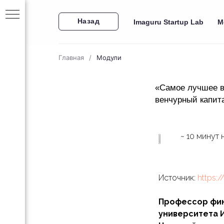
Назад
Imaguru Startup Lab
М
Главная
/
Модули
«Самое лучшее в
венчурный капит
~ 10 минут 
ап
00
Источник:
https:
ап
Профессор фин
университета 