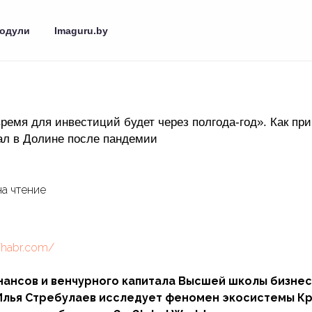
одули
Imaguru.by
ремя для инвестиций будет через полгода-год». Как пр
ал в Долине после пандемии
на чтение
//habr.com/
ансов и венчурного капитала Высшей школы бизне
Илья Стребулаев исследует феномен экосистемы К