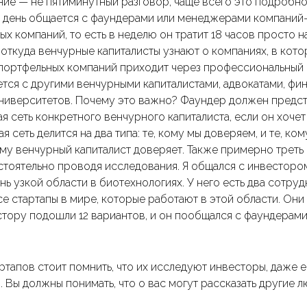
ие — не пятиминутный разговор, чаще всего это подробное
 день общается с фаундерами или менеджерами компаний-п
ых компаний, то есть в неделю он тратит 18 часов просто н
откуда венчурные капиталисты узнают о компаниях, в кот
портфельных компаний приходит через профессиональный 
тся с другими венчурными капиталистами, адвокатами, фи
иверситетов. Почему это важно? Фаундер должен представ
 сеть конкретного венчурного капиталиста, если он хочет 
 сеть делится на два типа: те, кому мы доверяем, и те, к
ому венчурный капиталист доверяет. Также примерно треть
стоятельно проводя исследования. Я общался с инвесторо
нь узкой области в биотехнологиях. У него есть два сотрудн
се стартапы в мире, которые работают в этой области. Они
стору подошли 12 вариантов, и он пообщался с фаундерами
тапов стоит помнить, что их исследуют инвесторы, даже е
. Вы должны понимать, что о вас могут рассказать другие 