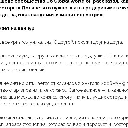
шопе сообщества Go Global World он рассказал, ка
сторы в Долине, что нужно знать предпринимателям
едства, и как пандемия изменит индустрию.
ияет на венчур
 все кризисы уникальны. С другой, похожи друг на друга.
ла минимум два крупных кризиса в предыдущие 20 лет и 
и здесь нет кризиса, это очень опасно, потому что в криз
оличество инноваций.
не сильно отличается от кризисов 2000 года, 2008–2009 г
тво стартапов на пике кризиса. Самое важное — ликвиднос
 за два месяца до кризиса, смогут нанять лучших сотрудн
ло и они перестали существовать.
ловина стартапов не выживет, а другая половина после кр
вная характеристика, которая сейчас интересует инвестор