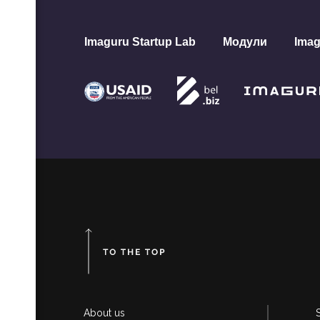
Imaguru Startup Lab
Модули
Imag
ная
ап-
-
па -
ра
та
ную
лого
тап
тив
About us