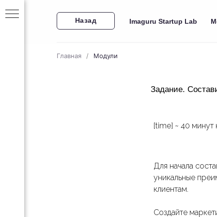
Назад
Imaguru Startup Lab
М
Главная
/
Модули
Задание. Состав
[time] ~ 40 мину
за 30
Для начала сост
уникальные преи
ейн-
клиентам.
Создайте маркети