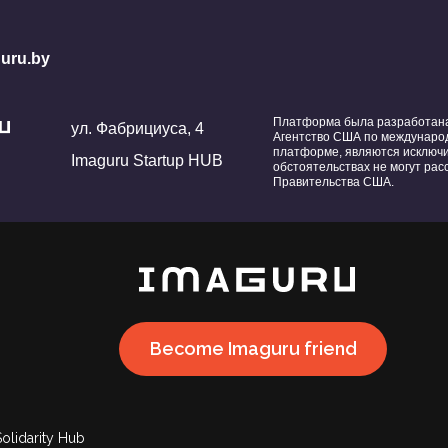
uru.by
Платформа была разработана 
ул. Фабрициуса, 4
Агентство США по международ
платформе, являются исключ
Imaguru Startup HUB
обстоятельствах не могут ра
Правительства США.
Become Imaguru friend
Solidarity Hub