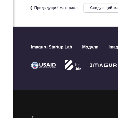
❮ Предыдущий материал
Следующий ма
ная
ап-
-
Imaguru Startup Lab
Модули
Imag
па -
ра
та
ную
лого
тап
тив