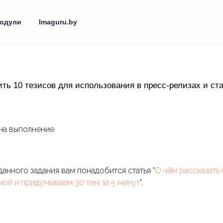
одули
Imaguru.by
ить 10 тезисов для использования в пресс-релизах и ст
т на выполнение
анного задания вам понадобится статья "
О чём рассказать
ой и придумываем 30 тем за 5 минут
".