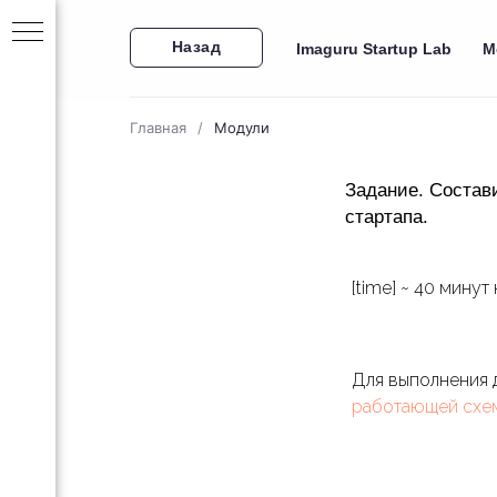
Назад
Imaguru Startup Lab
М
Главная
/
Модули
Задание. Состав
стартапа.
[time] ~ 40 мину
за 30
Для выполнения д
работающей схем
ейн-