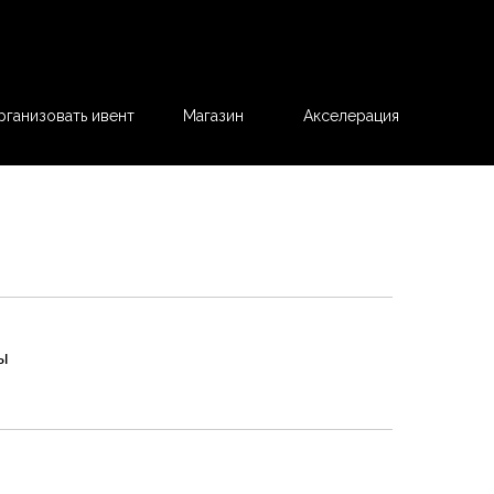
рганизовать ивент
Магазин
Акселерация
ы
рация