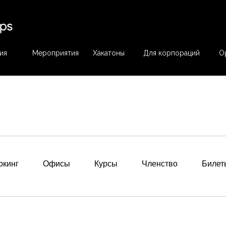
ия
Мероприятия
Хакатоны
Для корпораций
О
ркинг
Офисы
Курсы
Членство
Билет
Регист