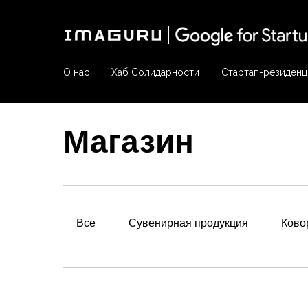
О нас
Хаб Солидарности
Стартап-резиденц
Магазин
Все
Сувенирная продукция
Ково