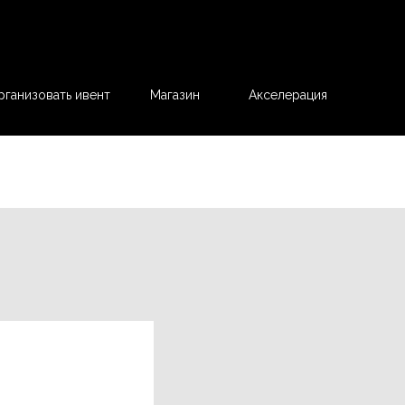
рганизовать ивент
Магазин
Акселерация
рация