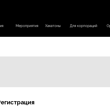
ия
Мероприятия
Хакатоны
Для корпораций
О
Регист
Регистрация