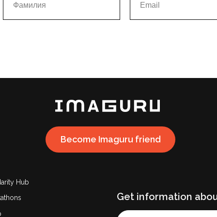
Become Imaguru friend
darity Hub
Get information abou
athons
p