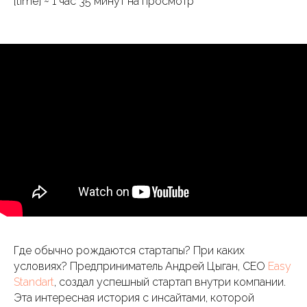
[time] ~ 1 час 35 минут на просмотр
Где обычно рождаются стартапы? При каких
условиях? Предприниматель Андрей Цыган, CEO
Easy
Standart
, создал успешный стартап внутри компании.
Эта интересная история с инсайтами, которой