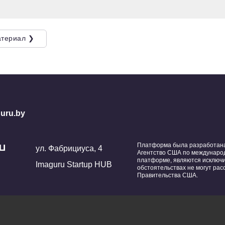
териал ❯
uru.by
Платформа была разработана 
ул. Фабрициуса, 4
Агентство США по международ
платформе, являются исключ
Imaguru Startup HUB
обстоятельствах не могут ра
Правительства США.