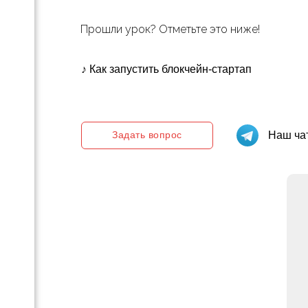
вых
Прошли урок? Отметьте это ниже!
тапа
♪ Как запустить блокчейн-стартап
них
ов
Задать вопрос
Наш чат
ов
ять
ля