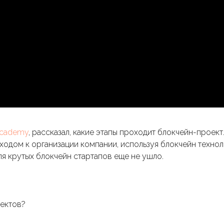
Academy
, рассказал, какие этапы проходит блокчейн-проект
дходом к организации компании, используя блокчейн техно
я крутых блокчейн стартапов еще не ушло.
оектов?