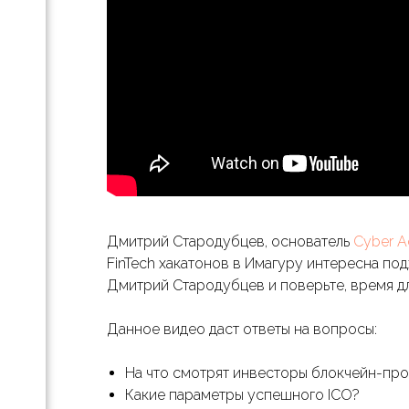
rint
ение
лей»
...»:
вно
Дмитрий Стародубцев, основатель
Cyber 
FinTech хакатонов в Имагуру интересна по
Дмитрий Стародубцев и поверьте, время дл
ь и
Данное видео даст ответы на вопросы:
ля
На что смотрят инвесторы блокчейн-пр
Какие параметры успешного ICO?