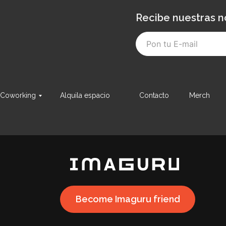
Recibe nuestras n
Coworking
Alquila espacio
Contacto
Merch
Become Imaguru friend