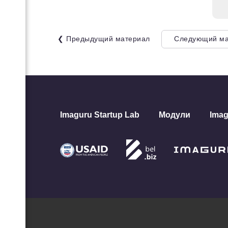
ции
знес-
❮ Предыдущий материал
Следующий ма
или
асть.
з
н для
Imaguru Startup Lab
Модули
Imag
го
ой
 и