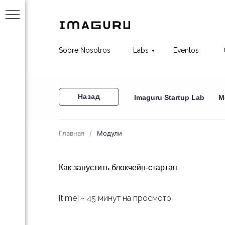
Sobre Nosotros
Labs
Eventos
Назад
Imaguru Startup Lab
М
?
Главная
/
Модули
 за
Как запустить блокчейн-стартап
[time] ~ 45 минут на просмотр