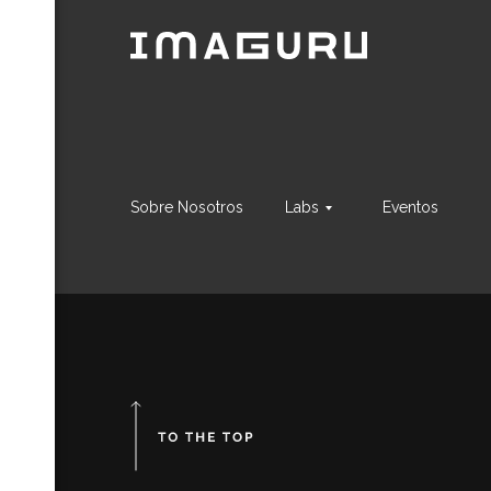
и
ть
даж
м
тает
Sobre Nosotros
Labs
Eventos
ния
 как
еса
r